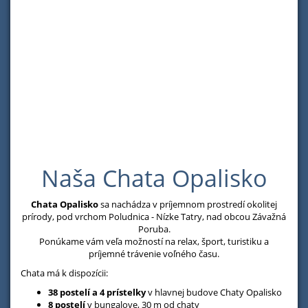
Naša Chata Opalisko
Chata Opalisko
sa nachádza v príjemnom prostredí okolitej
prírody, pod vrchom Poludnica - Nízke Tatry, nad obcou Závažná
Poruba.
Ponúkame vám veľa možností na relax, šport, turistiku a
príjemné trávenie voľného času.
Chata má k dispozícii:
38 postelí a 4 prístelky
v hlavnej budove Chaty Opalisko
8 postelí
v bungalove, 30 m od chaty