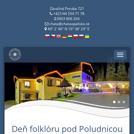
Závažná Poruba 721
+421/44 554 71 78
0903 806 204
chata@chataopalisko.sk
49° 2' 40" N 19° 38' 29" E
Toggle
naviga
Deň folklóru pod Poludnicou