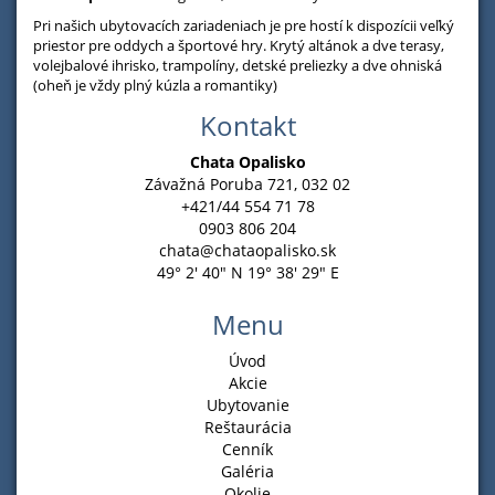
Pri našich ubytovacích zariadeniach je pre hostí k dispozícii veľký
priestor pre oddych a športové hry. Krytý altánok a dve terasy,
volejbalové ihrisko, trampolíny, detské preliezky a dve ohniská
(oheň je vždy plný kúzla a romantiky)
Kontakt
Chata Opalisko
Závažná Poruba 721, 032 02
+421/44 554 71 78
0903 806 204
chata@chataopalisko.sk
49° 2' 40" N 19° 38' 29" E
Menu
Úvod
Akcie
Ubytovanie
Reštaurácia
Cenník
Galéria
Okolie