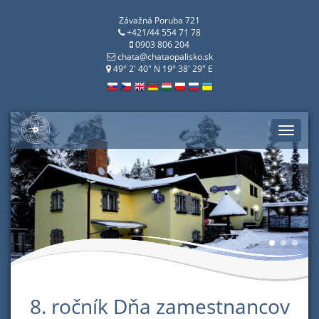
Závažná Poruba 721
+421/44 554 71 78
0903 806 204
chata@chataopalisko.sk
49° 2' 40" N 19° 38' 29" E
Toggle
naviga
8. ročník Dňa zamestnancov