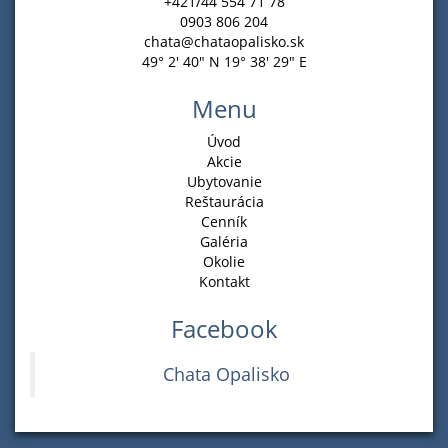
+421/44 554 71 78
0903 806 204
chata@chataopalisko.sk
49° 2' 40" N 19° 38' 29" E
Menu
Úvod
Akcie
Ubytovanie
Reštaurácia
Cenník
Galéria
Okolie
Kontakt
Facebook
Chata Opalisko