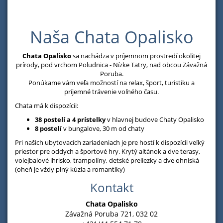
Naša Chata Opalisko
Chata Opalisko
sa nachádza v príjemnom prostredí okolitej
prírody, pod vrchom Poludnica - Nízke Tatry, nad obcou Závažná
Poruba.
Ponúkame vám veľa možností na relax, šport, turistiku a
príjemné trávenie voľného času.
Chata má k dispozícii:
38 postelí a 4 prístelky
v hlavnej budove Chaty Opalisko
8 postelí
v bungalove, 30 m od chaty
Pri našich ubytovacích zariadeniach je pre hostí k dispozícii veľký
priestor pre oddych a športové hry. Krytý altánok a dve terasy,
volejbalové ihrisko, trampolíny, detské preliezky a dve ohniská
(oheň je vždy plný kúzla a romantiky)
Kontakt
Chata Opalisko
Závažná Poruba 721, 032 02