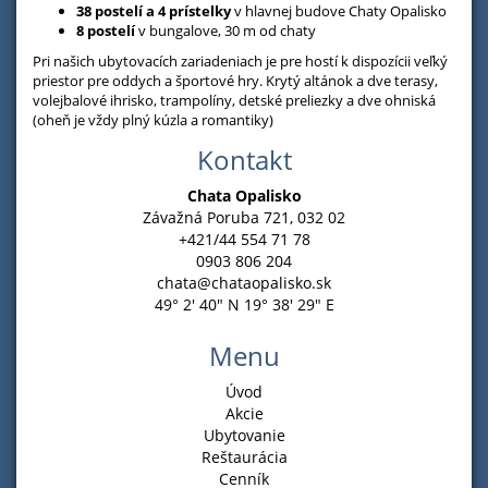
38 postelí a 4 prístelky
v hlavnej budove Chaty Opalisko
8 postelí
v bungalove, 30 m od chaty
Pri našich ubytovacích zariadeniach je pre hostí k dispozícii veľký
priestor pre oddych a športové hry. Krytý altánok a dve terasy,
volejbalové ihrisko, trampolíny, detské preliezky a dve ohniská
(oheň je vždy plný kúzla a romantiky)
Kontakt
Chata Opalisko
Závažná Poruba 721, 032 02
+421/44 554 71 78
0903 806 204
chata@chataopalisko.sk
49° 2' 40" N 19° 38' 29" E
Menu
Úvod
Akcie
Ubytovanie
Reštaurácia
Cenník