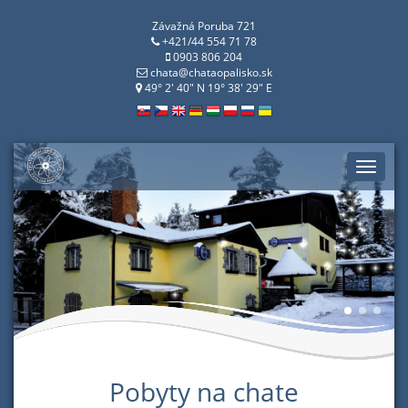
Závažná Poruba 721
+421/44 554 71 78
0903 806 204
chata@chataopalisko.sk
49° 2' 40" N 19° 38' 29" E
Toggle
naviga
Pobyty na chate